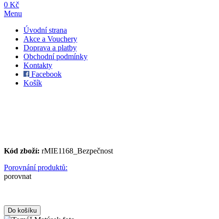
0 Kč
Menu
Úvodní strana
Akce a Vouchery
Doprava a platby
Obchodní podmínky
Kontakty
Facebook
Košík
Kód zboží:
rMIE1168_Bezpečnost
Porovnání produktů:
porovnat