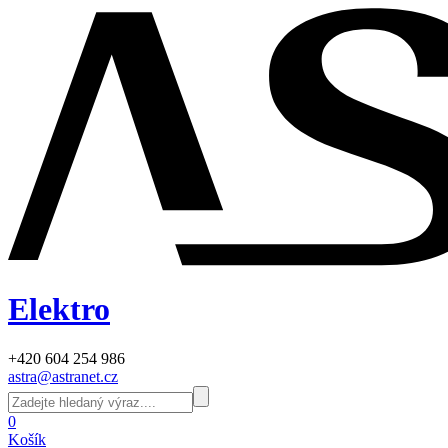
Elektro
+420 604 254 986
astra@astranet.cz
0
Košík