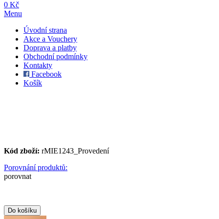
0 Kč
Menu
Úvodní strana
Akce a Vouchery
Doprava a platby
Obchodní podmínky
Kontakty
Facebook
Košík
Kód zboží:
rMIE1243_Provedení
Porovnání produktů:
porovnat