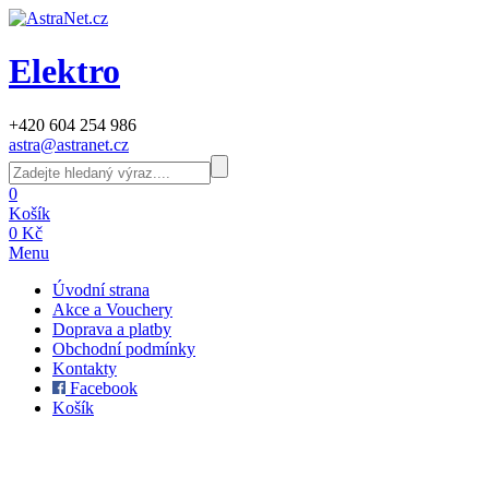
Elektro
+420 604 254 986
astra@astranet.cz
0
Košík
0 Kč
Menu
Úvodní strana
Akce a Vouchery
Doprava a platby
Obchodní podmínky
Kontakty
Facebook
Košík