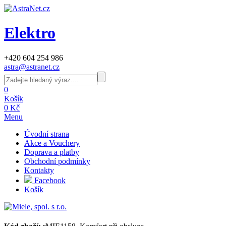
Elektro
+420 604 254 986
astra@astranet.cz
0
Košík
0 Kč
Menu
Úvodní strana
Akce a Vouchery
Doprava a platby
Obchodní podmínky
Kontakty
Facebook
Košík