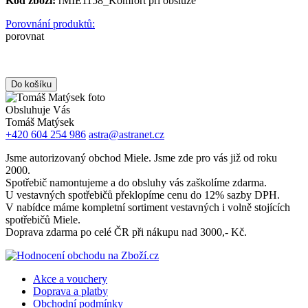
Kód zboží:
rMIE1158_Komfort při obsluze
Porovnání produktů:
porovnat
Obsluhuje Vás
Tomáš Matýsek
+420 604 254 986
astra@astranet.cz
Jsme autorizovaný obchod Miele. Jsme zde pro vás již od roku
2000.
Spotřebič namontujeme a do obsluhy vás zaškolíme zdarma.
U vestavných spotřebičů překlopíme cenu do 12% sazby DPH.
V nabídce máme kompletní sortiment vestavných i volně stojících
spotřebičů Miele.
Doprava zdarma po celé ČR při nákupu nad 3000,- Kč.
Akce a vouchery
Doprava a platby
Obchodní podmínky