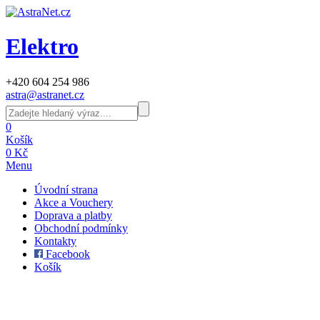
Elektro
+420 604 254 986
astra@astranet.cz
0
Košík
0 Kč
Menu
Úvodní strana
Akce a Vouchery
Doprava a platby
Obchodní podmínky
Kontakty
Facebook
Košík