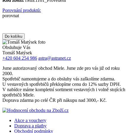
Kód zboží:
rMIE1161_Provedení
Porovnání produktů:
porovnat
Obsluhuje Vás
Tomáš Matýsek
+420 604 254 986
astra@astranet.cz
Jsme autorizovaný obchod Miele. Jsme zde pro vás již od roku
2000.
Spotřebič namontujeme a do obsluhy vás zaškolíme zdarma.
U vestavných spotřebičů překlopíme cenu do 12% sazby DPH.
V nabídce máme kompletní sortiment vestavných i volně stojících
spotřebičů Miele.
Doprava zdarma po celé ČR při nákupu nad 3000,- Kč.
Akce a vouchery
Doprava a platby
Obchodní podmínky