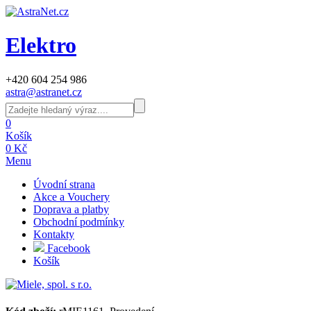
Elektro
+420 604 254 986
astra@astranet.cz
0
Košík
0 Kč
Menu
Úvodní strana
Akce a Vouchery
Doprava a platby
Obchodní podmínky
Kontakty
Facebook
Košík