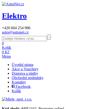
Elektro
+420 604 254 986
astra@astranet.cz
0
Košík
0 Kč
Menu
Úvodní strana
Akce a Vouchery
Doprava a platby
Obchodní podmínky
Kontakty
Facebook
Košík
Kód zboží:
rMIE1162_Programy sušení