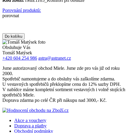
Kód zboží:
rMIE1165_Komfort při obsluze
Porovnání produktů:
porovnat
Obsluhuje Vás
Tomáš Matýsek
+420 604 254 986
astra@astranet.cz
Jsme autorizovaný obchod Miele. Jsme zde pro vás již od roku
2000.
Spotřebič namontujeme a do obsluhy vás zaškolíme zdarma.
U vestavných spotřebičů překlopíme cenu do 12% sazby DPH.
V nabídce máme kompletní sortiment vestavných i volně stojících
spotřebičů Miele.
Doprava zdarma po celé ČR při nákupu nad 3000,- Kč.
Akce a vouchery
Doprava a platby
Obchodní podmínky