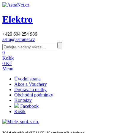
Elektro
+420 604 254 986
astra@astranet.cz
0
Košík
0 Kč
Menu
Úvodní strana
Akce a Vouchery
Doprava a platby
Obchodní podmínky
Kontakty
Facebook
Košík