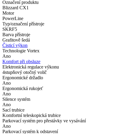
Označení produktu
Blizzard CX1
Motor
PowerLine
Typ/označení přístroje
SKRF5
Barva přístroje
Grafitově šedá
Čisticí výkon
Technologie Vortex
Ano
Komfort při obsluze
Elektronická regulace výkonu
4stupňový otočný volič
Ergonomické držadlo
Ano
Ergonomická rukojeť
Ano
Silence systém
Ano
Sací trubice
Komfortní teleskopická trubice
Parkovací systém pro přestávky ve vysávání
Ano
Parkovací systém k odstavení