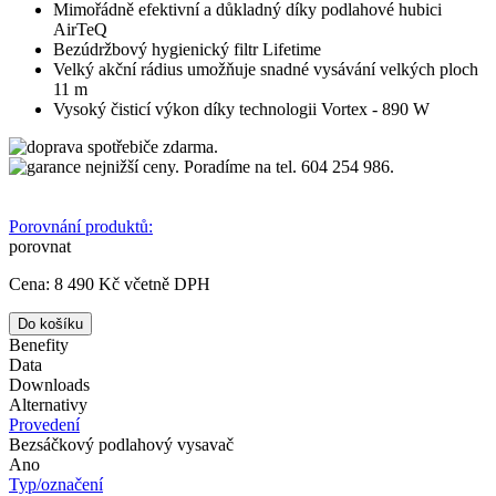
Mimořádně efektivní a důkladný díky podlahové hubici
AirTeQ
Bezúdržbový hygienický filtr Lifetime
Velký akční rádius umožňuje snadné vysávání velkých ploch
11 m
Vysoký čisticí výkon díky technologii Vortex - 890 W
spotřebiče zdarma.
nejnižší ceny. Poradíme na tel. 604 254 986.
Porovnání produktů:
porovnat
Cena:
8 490 Kč
včetně DPH
Benefity
Data
Downloads
Alternativy
Provedení
Bezsáčkový podlahový vysavač
Ano
Typ/označení