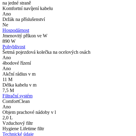
na jedné straně
Komfortní navíjení kabelu
Ano
Držák na příslušenství
Ne
Hospodárnost
Jmenovitý příkon ve W
890 W
Pohyblivost
Šetrná pojezdová kolečka na ocelových osách
Ano
4bodové řízení
Ano
Akční rádius v m
11 M
Délka kabelu v m
7,5 M
Filtrační systém
ComfortClean
Ano
Objem prachové nádoby v l
2,0 L
Vzduchový filtr
Hygiene Lifetime filtr
Technické údaje