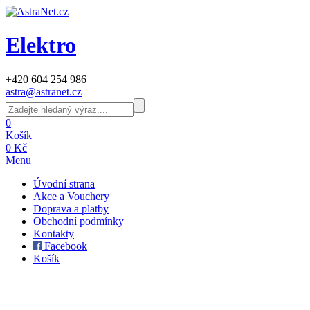
Elektro
+420 604 254 986
astra@astranet.cz
0
Košík
0 Kč
Menu
Úvodní strana
Akce a Vouchery
Doprava a platby
Obchodní podmínky
Kontakty
Facebook
Košík