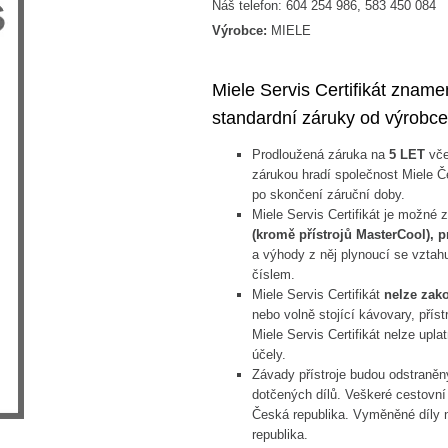
Náš telefon: 604 254 986, 583 450 084
Výrobce:
MIELE
Miele Servis Certifikát zname
standardní záruky od výrobce
Prodloužená záruka na
5 LET
vče
zárukou hradí společnost Miele Če
po skončení záruční doby.
Miele Servis Certifikát je možné 
(kromě přístrojů MasterCool), p
a výhody z něj plynoucí se vztahu
číslem.
Miele Servis Certifikát
nelze zak
nebo volně stojící kávovary, příst
Miele Servis Certifikát nelze upla
účely.
Závady přístroje budou odstraně
dotčených dílů. Veškeré cestovní 
Česká republika. Vyměněné díly 
republika.