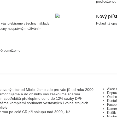
prodlouženou 
Nový příst
a vás přebíráme všechny náklady
Pokud již opr
sobeny nesprávným užíváním.
livě pomůžeme.
Akce 
zovaný obchod Miele. Jsme zde pro vás již od roku 2000.
Doprav
namontujeme a do obsluhy vás zaškolíme zdarma.
Obcho
ch spotřebičů překlopíme cenu do 12% sazby DPH.
Konta
áme kompletní sortiment vestavných i volně stojících
Faceb
Miele.
Kamen
arma po celé ČR při nákupu nad 3000,- Kč.
Košík
Nasta