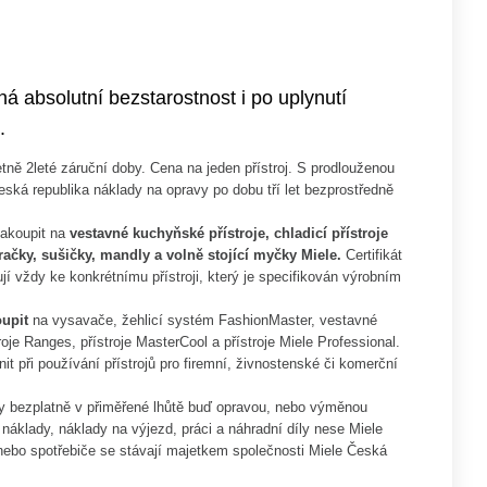
ná absolutní bezstarostnost i po uplynutí
.
tně 2leté záruční doby. Cena na jeden přístroj. S prodlouženou
ská republika náklady na opravy po dobu tří let bezprostředně
zakoupit na
vestavné kuchyňské přístroje, chladicí přístroje
račky, sušičky, mandly a volně stojící myčky Miele.
Certifikát
jí vždy ke konkrétnímu přístroji, který je specifikován výrobním
oupit
na vysavače, žehlicí systém FashionMaster, vestavné
roje Ranges, přístroje MasterCool a přístroje Miele Professional.
tnit při používání přístrojů pro firemní, živnostenské či komerční
ny bezplatně v přiměřené lhůtě buď opravou, nebo výměnou
náklady, náklady na výjezd, práci a náhradní díly nese Miele
nebo spotřebiče se stávají majetkem společnosti Miele Česká