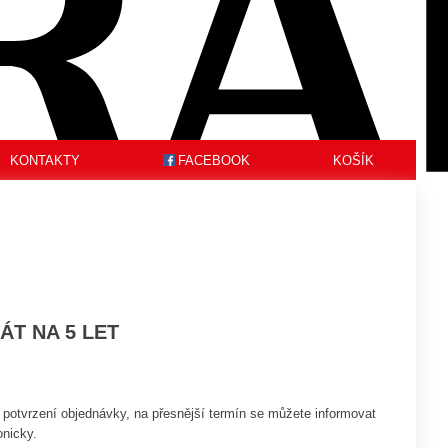
KONTAKTY
FACEBOOK
KOŠÍK
ÁT NA 5 LET
potvrzení objednávky, na přesnější termín se můžete informovat
onicky.