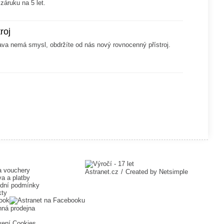
záruku na 5 let.
roj
ava nemá smysl, obdržíte od nás nový rovnocenný přístroj.
a vouchery
Astranet.cz
/
Created by
Netsimple
a a platby
dní podmínky
kty
ook
ná prodejna
vení Cookies