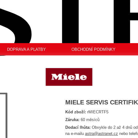
DOPRAVA A PLATBY
OBCHODNÍ PODMÍNKY
MIELE SERVIS CERTIFIK
Kód zboží:
rMIECRTF5
Záruka:
60 měsíců
Dodací lhůta:
Obvykle do 2 až 4 dnů od 
na e-mailu
astra@astranet.cz
nebo telef