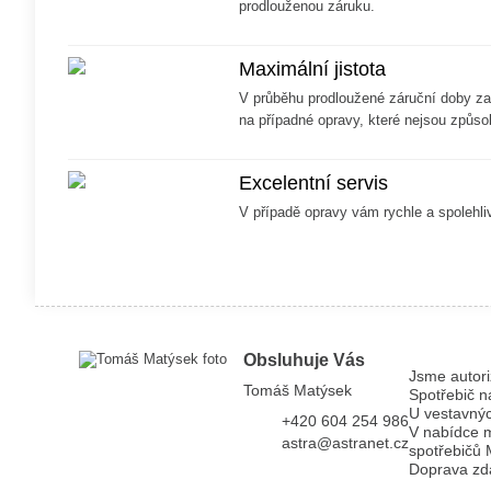
prodlouženou záruku.
Maximální jistota
V průběhu prodloužené záruční doby z
na případné opravy, které nejsou způ
Excelentní servis
V případě opravy vám rychle a spoleh
Obsluhuje Vás
Jsme autori
Tomáš Matýsek
Spotřebič 
U vestavný
+420 604 254 986
V nabídce m
astra@astranet.cz
spotřebičů 
Doprava zd