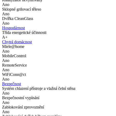
Ano
Sklopné grilovací těleso
Ano
Dvířka CleanGlass
Ano
Hospodárnost
Třída energetické účinnosti
A+
Chytrá domácnost
Miele@home
Ano
MobileControl
Ano
RemoteService
Ano
WiFiConn@ct
Ano
Bezpečnost
Systém chlazení přístroje a vlažná čelní stěna
Ano
Bezpečnostní vypínání
Ano
Zablokování zprovoznění
Ano