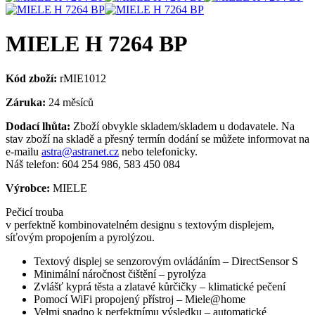
MIELE H 7264 BP
Kód zboží:
rMIE1012
Záruka:
24 měsíců
Dodací lhůta:
Zboží obvykle skladem/skladem u dodavatele. Na
stav zboží na skladě a přesný termín dodání se můžete informovat na
e-mailu
astra@astranet.cz
nebo telefonicky.
Náš telefon: 604 254 986, 583 450 084
Výrobce:
MIELE
Pečicí trouba
v perfektně kombinovatelném designu s textovým displejem,
síťovým propojením a pyrolýzou.
Textový displej se senzorovým ovládáním – DirectSensor S
Minimální náročnost čištění – pyrolýza
Zvlášť kyprá těsta a zlatavé kůrčičky – klimatické pečení
Pomocí WiFi propojený přístroj – Miele@home
Velmi snadno k perfektnímu výsledku – automatické