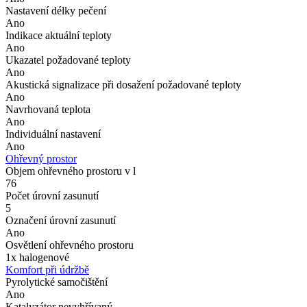
Nastavení délky pečení
Ano
Indikace aktuální teploty
Ano
Ukazatel požadované teploty
Ano
Akustická signalizace při dosažení požadované teploty
Ano
Navrhovaná teplota
Ano
Individuální nastavení
Ano
Ohřevný prostor
Objem ohřevného prostoru v l
76
Počet úrovní zasunutí
5
Označení úrovní zasunutí
Ano
Osvětlení ohřevného prostoru
1x halogenové
Komfort při údržbě
Pyrolytické samočištění
Ano
Katalyzátor nevyhřívaný