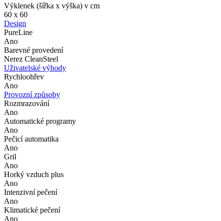
Výklenek (šířka x výška) v cm
60 x 60
Design
PureLine
Ano
Barevné provedení
Nerez CleanSteel
Uživatelské výhody
Rychloohřev
Ano
Provozní způsoby
Rozmrazování
Ano
Automatické programy
Ano
Pečicí automatika
Ano
Gril
Ano
Horký vzduch plus
Ano
Intenzivní pečení
Ano
Klimatické pečení
Ano