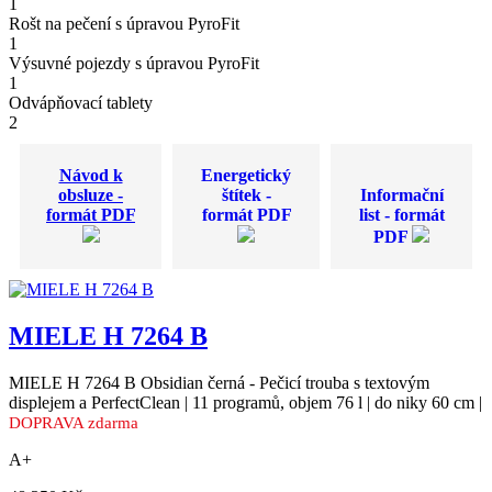
1
Rošt na pečení s úpravou PyroFit
1
Výsuvné pojezdy s úpravou PyroFit
1
Odvápňovací tablety
2
Návod k
Energetický
obsluze -
štítek -
Informační
formát PDF
formát PDF
list - formát
PDF
MIELE H 7264 B
MIELE H 7264 B Obsidian černá - Pečicí trouba s textovým
displejem a PerfectClean | 11 programů, objem 76 l | do niky 60 cm |
DOPRAVA zdarma
A+