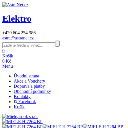
Elektro
+420 604 254 986
astra@astranet.cz
0
Košík
0 Kč
Menu
Úvodní strana
Akce a Vouchery
Doprava a platby
Obchodní podmínky
Kontakty
Facebook
Košík