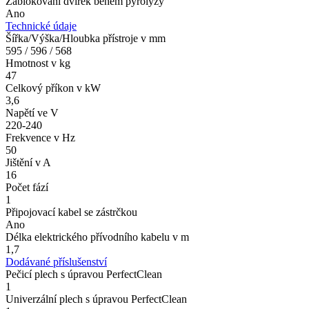
Zablokování dvířek během pyrolýzy
Ano
Technické údaje
Šířka/Výška/Hloubka přístroje v mm
595 / 596 / 568
Hmotnost v kg
47
Celkový příkon v kW
3,6
Napětí ve V
220-240
Frekvence v Hz
50
Jištění v A
16
Počet fází
1
Připojovací kabel se zástrčkou
Ano
Délka elektrického přívodního kabelu v m
1,7
Dodávané příslušenství
Pečicí plech s úpravou PerfectClean
1
Univerzální plech s úpravou PerfectClean