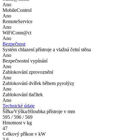
Ano
MobileControl
Ano
RemoteService
Ano
WiFiConn@ct
Ano
Bezpečnost
Systém chlazení přístroje a vlažná čelní stěna
Ano
Bezpečnostní vypínání
Ano
Zablokování zprovoznění
Ano
Zablokování dvířek během pyrolýzy
Ano
Zablokování tlačítek
Ano
Technické údaje
Šířka/Výška/Hloubka přístroje v mm
595 / 596 / 569
Hmotnost v kg
47
Celkový příkon v kW
3,6