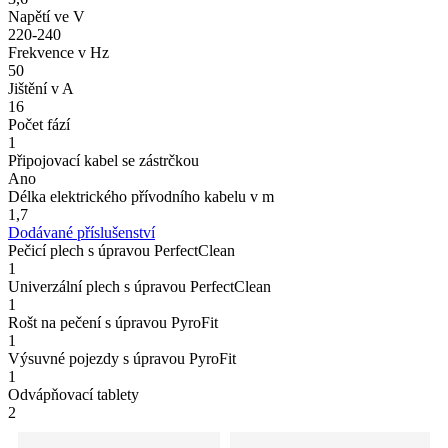
Napětí ve V
220-240
Frekvence v Hz
50
Jištění v A
16
Počet fází
1
Připojovací kabel se zástrčkou
Ano
Délka elektrického přívodního kabelu v m
1,7
Dodávané příslušenství
Pečicí plech s úpravou PerfectClean
1
Univerzální plech s úpravou PerfectClean
1
Rošt na pečení s úpravou PyroFit
1
Výsuvné pojezdy s úpravou PyroFit
1
Odvápňovací tablety
2