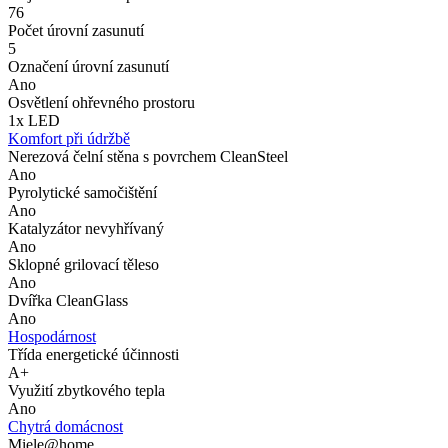
76
Počet úrovní zasunutí
5
Označení úrovní zasunutí
Ano
Osvětlení ohřevného prostoru
1x LED
Komfort při údržbě
Nerezová čelní stěna s povrchem CleanSteel
Ano
Pyrolytické samočištění
Ano
Katalyzátor nevyhřívaný
Ano
Sklopné grilovací těleso
Ano
Dvířka CleanGlass
Ano
Hospodárnost
Třída energetické účinnosti
A+
Využití zbytkového tepla
Ano
Chytrá domácnost
Miele@home