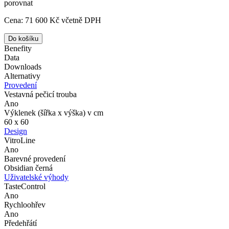
porovnat
Cena:
71 600 Kč
včetně DPH
Benefity
Data
Downloads
Alternativy
Provedení
Vestavná pečicí trouba
Ano
Výklenek (šířka x výška) v cm
60 x 60
Design
VitroLine
Ano
Barevné provedení
Obsidian černá
Uživatelské výhody
TasteControl
Ano
Rychloohřev
Ano
Předehřátí