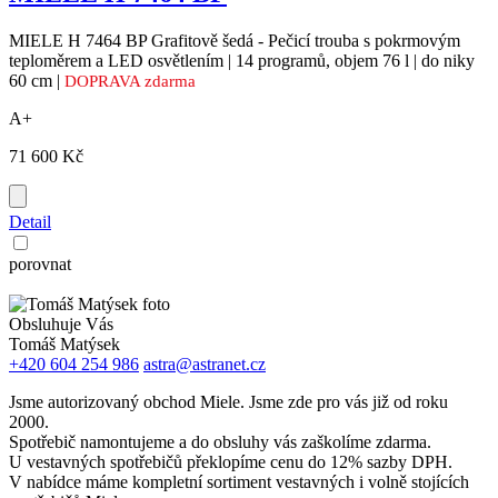
MIELE H 7464 BP Grafitově šedá - Pečicí trouba s pokrmovým
teploměrem a LED osvětlením | 14 programů, objem 76 l | do niky
60 cm |
DOPRAVA zdarma
A+
71 600 Kč
Detail
porovnat
Obsluhuje Vás
Tomáš Matýsek
+420 604 254 986
astra@astranet.cz
Jsme autorizovaný obchod Miele. Jsme zde pro vás již od roku
2000.
Spotřebič namontujeme a do obsluhy vás zaškolíme zdarma.
U vestavných spotřebičů překlopíme cenu do 12% sazby DPH.
V nabídce máme kompletní sortiment vestavných i volně stojících