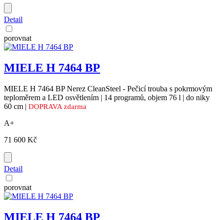
Detail
porovnat
MIELE H 7464 BP
MIELE H 7464 BP Nerez CleanSteel - Pečicí trouba s pokrmovým
teploměrem a LED osvětlením | 14 programů, objem 76 l | do niky
60 cm |
DOPRAVA zdarma
A+
71 600 Kč
Detail
porovnat
MIELE H 7464 BP