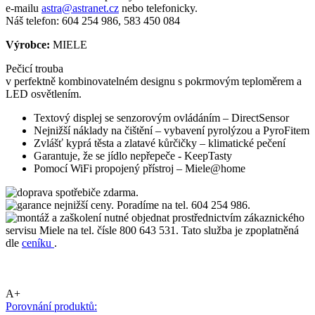
e-mailu
astra@astranet.cz
nebo telefonicky.
Náš telefon: 604 254 986, 583 450 084
Výrobce:
MIELE
Pečicí trouba
v perfektně kombinovatelném designu s pokrmovým teploměrem a
LED osvětlením.
Textový displej se senzorovým ovládáním – DirectSensor
Nejnižší náklady na čištění – vybavení pyrolýzou a PyroFitem
Zvlášť kyprá těsta a zlatavé kůrčičky – klimatické pečení
Garantuje, že se jídlo nepřepeče - KeepTasty
Pomocí WiFi propojený přístroj – Miele@home
spotřebiče zdarma.
nejnižší ceny. Poradíme na tel. 604 254 986.
nutné objednat prostřednictvím zákaznického
servisu Miele na tel. čísle 800 643 531. Tato služba je zpoplatněná
dle
ceníku
.
A+
Porovnání produktů: