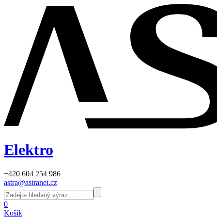
Elektro
+420 604 254 986
astra@astranet.cz
0
Košík