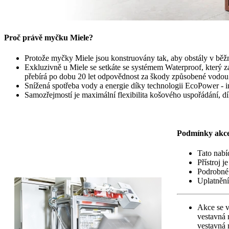
Proč právě myčku Miele?
Protože myčky Miele jsou konstruovány tak, aby obstály v bě
Exkluzivně u Miele se setkáte se systémem Waterproof, který 
přebírá po dobu 20 let odpovědnost za škody způsobené vodou 
Snížená spotřeba vody a energie díky technologii EcoPower - in
Samozřejmostí je maximální flexibilita košového uspořádání, d
Podmínky akc
Tato nabí
Přístroj j
Podrobné 
Uplatnění
Akce se v
vestavná
vestavná