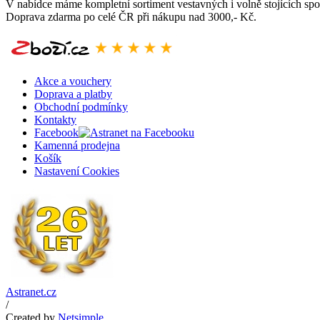
V nabídce máme kompletní sortiment vestavných i volně stojících spo
Doprava zdarma po celé ČR při nákupu nad 3000,- Kč.
Akce a vouchery
Doprava a platby
Obchodní podmínky
Kontakty
Facebook
Kamenná prodejna
Košík
Nastavení Cookies
Astranet.cz
/
Created by
Netsimple