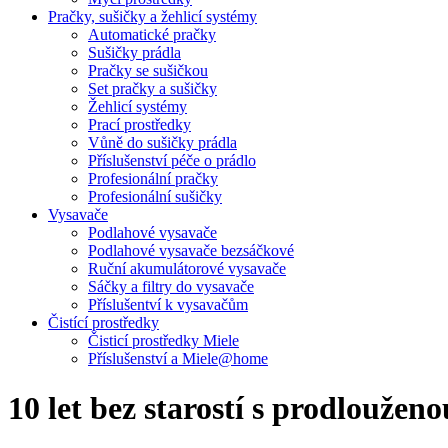
Pračky, sušičky a žehlicí systémy
Automatické pračky
Sušičky prádla
Pračky se sušičkou
Set pračky a sušičky
Žehlicí systémy
Prací prostředky
Vůně do sušičky prádla
Příslušenství péče o prádlo
Profesionální pračky
Profesionální sušičky
Vysavače
Podlahové vysavače
Podlahové vysavače bezsáčkové
Ruční akumulátorové vysavače
Sáčky a filtry do vysavače
Příslušentví k vysavačům
Čistící prostředky
Čisticí prostředky Miele
Příslušenství a Miele@home
10 let bez starostí s prodloužen