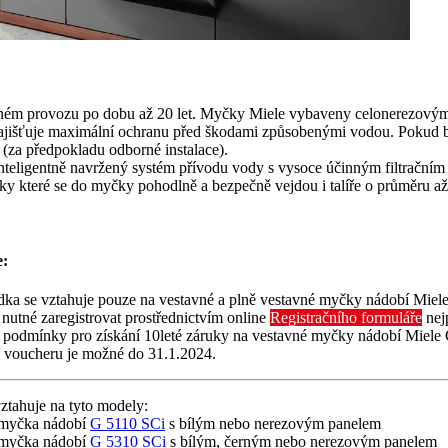
žném provozu po dobu až 20 let. Myčky Miele vybaveny celonerezovým
zajišťuje maximální ochranu před škodami způsobenými vodou. Pokud by 
(za předpokladu odborné instalace).
teligentně navržený systém přívodu vody s vysoce účinným filtračním sy
íky které se do myčky pohodlně a bezpečně vejdou i talíře o průměru až
e:
dka se vztahuje pouze na vestavné a plně vestavné myčky nádobí Mie
e nutné zaregistrovat prostřednictvím online
Registračního formuláře
nejp
podmínky pro získání 10leté záruky na vestavné myčky nádobí Miele
 voucheru je možné do 31.1.2024.
ztahuje na tyto modely:
 myčka nádobí
G 5110 SCi
s bílým nebo nerezovým panelem
 myčka nádobí
G 5310 SCi
s bílým, černým nebo nerezovým panelem