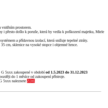
 vnitřním prostorem.
i přesto došlo k poruše, která by vedla k poškození majetku, Miele
stémem a přídavnou izolací, která snižuje tepelné ztráty.
 35 cm, sklenice na vysoké stopce i objemné hrnce.
le G 5xxx zakoupené v období
od 1.5.2023 do 31.12.2023
ozději do 1 měsíce od zakoupení přístroje.
 G 5xxx naleznete
ZDE