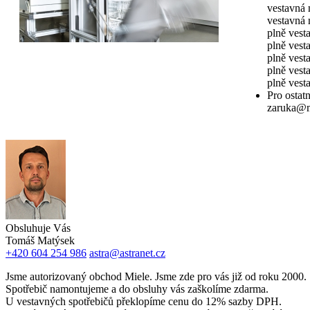
vestavná
vestavná
plně ves
plně ves
plně ves
plně ves
plně ves
Pro ostat
zaruka@m
Obsluhuje Vás
Tomáš Matýsek
+420 604 254 986
astra@astranet.cz
Jsme autorizovaný obchod Miele. Jsme zde pro vás již od roku 2000.
Spotřebič namontujeme a do obsluhy vás zaškolíme zdarma.
U vestavných spotřebičů překlopíme cenu do 12% sazby DPH.