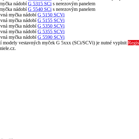
 myčka nádobí
G 5315 SCi
s nerezovým panelem
 myčka nádobí
G 5540 SCi
s nerezovým panelem
tavná myčka nádobí
G 5150 SCVi
tavná myčka nádobí
G 5155 SCVi
tavná myčka nádobí
G 5350 SCVi
tavná myčka nádobí
G 5355 SCVi
tavná myčka nádobí
G 5590 SCVi
ní modely vestavných myček G 5xxx (SCi/SCVi) je nutné vyplnit
Regis
iele.cz.