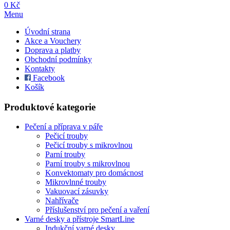
0 Kč
Menu
Úvodní strana
Akce a Vouchery
Doprava a platby
Obchodní podmínky
Kontakty
Facebook
Košík
Produktové kategorie
Pečení a příprava v páře
Pečicí trouby
Pečicí trouby s mikrovlnou
Parní trouby
Parní trouby s mikrovlnou
Konvektomaty pro domácnost
Mikrovlnné trouby
Vakuovací zásuvky
Nahřívače
Příslušenství pro pečení a vaření
Varné desky a přístroje SmartLine
Indukční varné desky