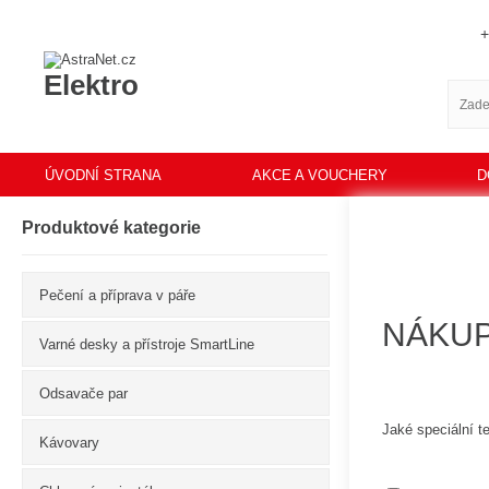
+
Elektro
ÚVODNÍ STRANA
AKCE A VOUCHERY
D
Produktové kategorie
Pečení a příprava v páře
NÁKUP
Varné desky a přístroje SmartLine
Odsavače par
Jaké speciální t
Kávovary