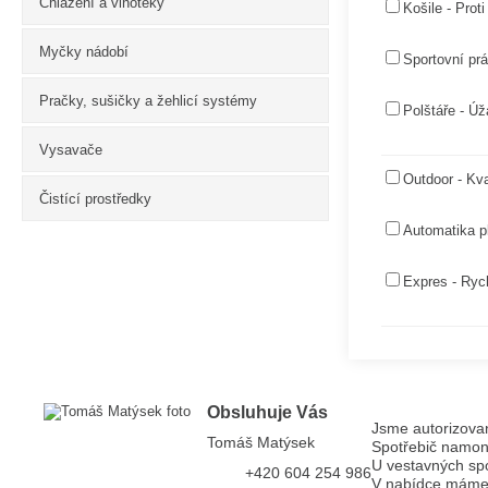
Chlazení a vinotéky
Košile - Prot
Myčky nádobí
Sportovní prá
Pračky, sušičky a žehlicí systémy
Polštáře - Úž
Vysavače
Outdoor - Kva
Čistící prostředky
Automatika p
Expres - Rych
Obsluhuje Vás
Jsme autorizovan
Tomáš Matýsek
Spotřebič namon
U vestavných sp
+420 604 254 986
V nabídce máme k