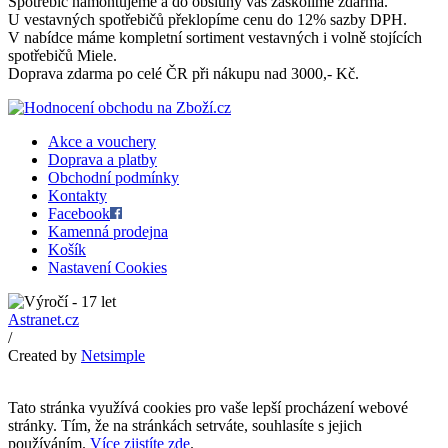
Spotřebič namontujeme a do obsluhy vás zaškolíme zdarma.
U vestavných spotřebičů překlopíme cenu do 12% sazby DPH.
V nabídce máme kompletní sortiment vestavných i volně stojících
spotřebičů Miele.
Doprava zdarma po celé ČR při nákupu nad 3000,- Kč.
Akce a vouchery
Doprava a platby
Obchodní podmínky
Kontakty
Facebook
Kamenná prodejna
Košík
Nastavení Cookies
Astranet.cz
/
Created by
Netsimple
Tato stránka využívá cookies pro vaše lepší procházení webové
stránky. Tím, že na stránkách setrváte, souhlasíte s jejich
používáním.
Více zjistíte zde
.