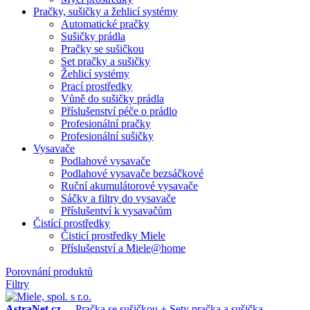
Pračky, sušičky a žehlicí systémy
Automatické pračky
Sušičky prádla
Pračky se sušičkou
Set pračky a sušičky
Žehlicí systémy
Prací prostředky
Vůně do sušičky prádla
Příslušenství péče o prádlo
Profesionální pračky
Profesionální sušičky
Vysavače
Podlahové vysavače
Podlahové vysavače bezsáčkové
Ruční akumulátorové vysavače
Sáčky a filtry do vysavače
Příslušentví k vysavačům
Čistící prostředky
Čisticí prostředky Miele
Příslušenství a Miele@home
Porovnání produktů
Filtry
AstraNet.cz
-
Pračka se sušičkou + Sety pračka a sušička