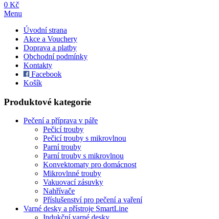
0 Kč
Menu
Úvodní strana
Akce a Vouchery
Doprava a platby
Obchodní podmínky
Kontakty
Facebook
Košík
Produktové kategorie
Pečení a příprava v páře
Pečicí trouby
Pečicí trouby s mikrovlnou
Parní trouby
Parní trouby s mikrovlnou
Konvektomaty pro domácnost
Mikrovlnné trouby
Vakuovací zásuvky
Nahřívače
Příslušenství pro pečení a vaření
Varné desky a přístroje SmartLine
Indukční varné desky