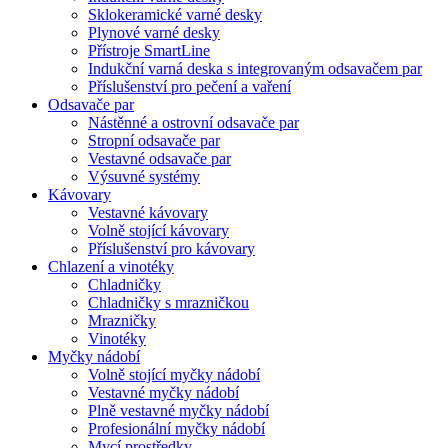
Sklokeramické varné desky
Plynové varné desky
Přístroje SmartLine
Indukční varná deska s integrovaným odsavačem par
Příslušenství pro pečení a vaření
Odsavače par
Nástěnné a ostrovní odsavače par
Stropní odsavače par
Vestavné odsavače par
Výsuvné systémy
Kávovary
Vestavné kávovary
Volně stojící kávovary
Příslušenství pro kávovary
Chlazení a vinotéky
Chladničky
Chladničky s mrazničkou
Mrazničky
Vinotéky
Myčky nádobí
Volně stojící myčky nádobí
Vestavné myčky nádobí
Plně vestavné myčky nádobí
Profesionální myčky nádobí
Mycí prostředky